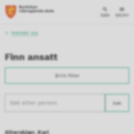
SØK
MENY
Du
Kontakt oss
er
her:
Finn ansatt
Vis filter
Søk
Søketekst
Resultat
Alterskjær, Kari