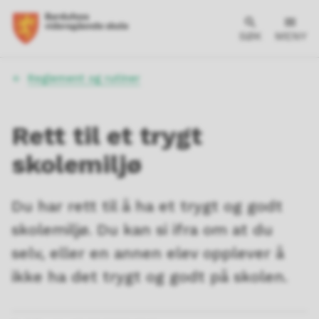
SØK
MENY
Du
Reglement og rutiner
er
her:
Rett til et trygt
skolemiljø
Du har rett til å ha et trygt og godt
skolemiljø. Du kan si ifra om at du
selv, eller en annen elev opplever å
ikke ha det trygt og godt på skolen.