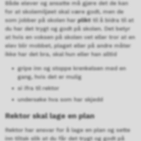
Både elever og ansatte må gjøre det de kan
for at skolemiljøet skal være godt, men de
som jobber på skolen har
plikt
til å bidra til at
du har det trygt og godt på skolen. Det betyr
at hvis en voksen på skolen vet eller tror at en
elev blir mobbet, plaget eller på andre måter
ikke har det bra, skal hun eller han alltid
gripe inn og stoppe krenkelsen med en
gang, hvis det er mulig
si ifra til rektor
undersøke hva som har skjedd
Rektor skal lage en plan
Rektor har ansvar for å lage en plan og sette
inn tiltak slik at du får det trygt og godt på