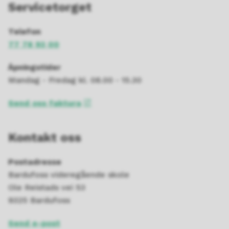
Servicetorget
Telefon
77 78 93 00
Åpningstider
Mandag - Fredag kl. 08.00 - 15.30
Send oss faktura
Kontakt oss
Postadresse
Bardufoss videregående skole
Ole Reistads vei 53
9325 Bardufoss
Send e-post