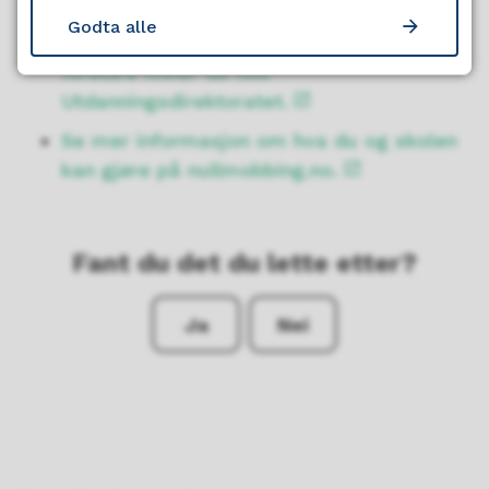
av opplæringslova §9a
Godta alle
Mer informasjon om mobbing til elever og
foreldre finner du hos
Utdanningsdirektoratet.
Se mer informasjon om hva du og skolen
kan gjøre på nullmobbing.no.
Fant du det du lette etter?
Ja
Nei