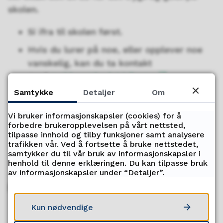
skolen.
Si ifra til skolen først.
Hvis du lurer på noe, eller opplever noe
vanskelig, kan du ta kontakt
med
mobbeombudet i Troms
Samtykke
Detaljer
Om
Si ifra til statsforvalteren hvis du mener
at skolen ikke gir deg den hjelpen du
Vi bruker informasjonskapsler (cookies) for å
trenger:
Statsforvalteren i Troms og
forbedre brukeropplevelsen på vårt nettsted,
Finnmark
. Det bør helst gå en uke fra
tilpasse innhold og tilby funksjoner samt analysere
trafikken vår. Ved å fortsette å bruke nettstedet,
du sa ifra til skolen før du kontakter
samtykker du til vår bruk av informasjonskapsler i
statsforvalteren.
henhold til denne erklæringen. Du kan tilpasse bruk
av informasjonskapsler under “Detaljer”.
Mer informasjon
Kun nødvendige
Krav til elevenes skolemiljø fremgår