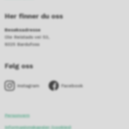
Her finner du oss
Besøksadresse
Ole Reistads vei 53,
9325 Bardufoss
Følg oss
Instagram
Facebook
Personvern
Informasjonskapsler (cookies)