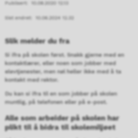
Publisert
10.08.2020 12.13
Sist endret
10.06.2024 12.32
Slik melder du fra
Si ifra på skolen først. Snakk gjerne med en
kontaktlærer, eller noen som jobber med
elevtjenester, men nøl heller ikke med å ta
kontakt med rektor.
Du kan si ifra til en som jobber på skolen
muntlig, på telefonen eller på e-post.
Alle som arbeider på skolen har
plikt til å bidra til skolemiljøet