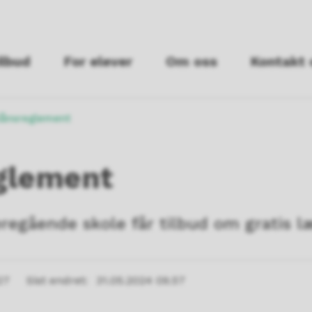
ilbud
For elever
Om oss
Kontakt 
lånsreglement
glement
deregående skole får tilbud om gratis l
27
Sist endret
31.05.2024 09.57