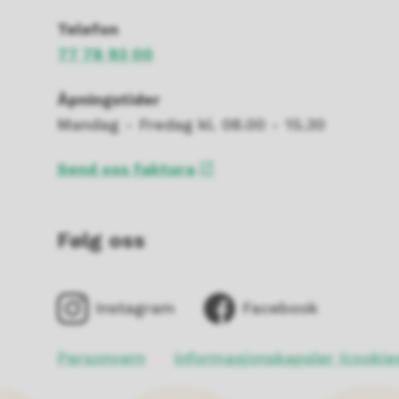
Telefon
77 78 93 00
Åpningstider
Mandag - Fredag kl. 08.00 - 15.30
Send oss faktura
Følg oss
Instagram
Facebook
Personvern
Informasjonskapsler (cookie