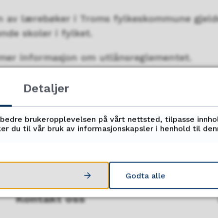
n av lærebøker i Troms fylkeskommune gjelde
nde skoler i fylket.
mer informasjon om utlånsreglementet.
Detaljer
Fant du det du lette etter?
Ja
Nei
rbedre brukeropplevelsen på vårt nettsted, tilpasse innho
er du til vår bruk av informasjonskapsler i henhold til de
Godta alle
Kontakt oss