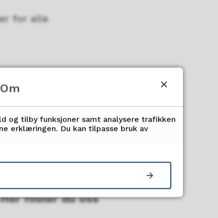
r for alle
Om
ld og tilby funksjoner samt analysere trafikken
nne erklæringen. Du kan tilpasse bruk av
Her finner du oss