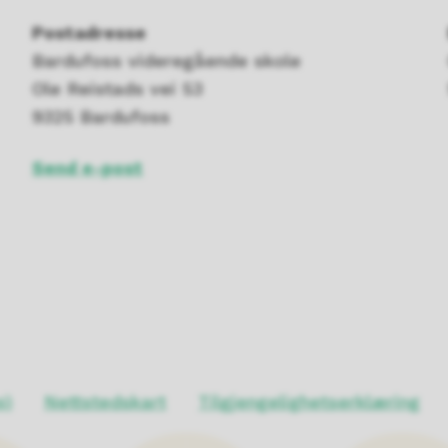
Postadresse
Bardufoss videregående skole
Ole Reistads vei 53
9325 Bardufoss
Send e-post
s)
Nettstedskart
Tilgjengelighetserklæring