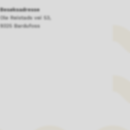
Besøksadresse
Ole Reistads vei 53,
9325 Bardufoss