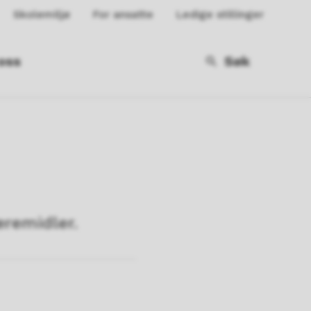
Skolemiljø
For ansatte
Ledige stillinger
oss
Søk
æremidler.