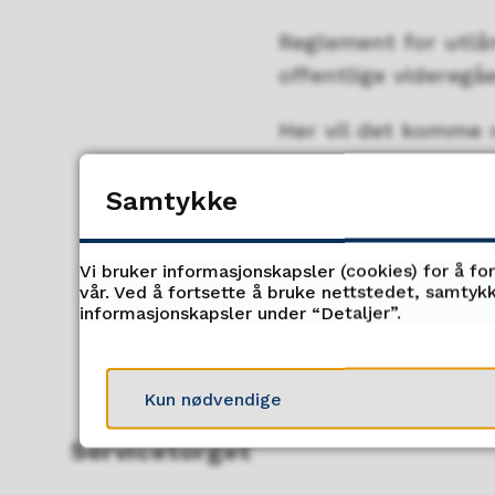
Reglement for utlå
offentlige videregåe
Her vil det komme 
Samtykke
Vi bruker informasjonskapsler (cookies) for å fo
vår. Ved å fortsette å bruke nettstedet, samtykk
informasjonskapsler under “Detaljer”.
Kun nødvendige
Servicetorget